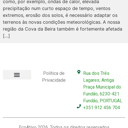
como, por exemplo, ondas de calor, elevada
precipitação num curto espaço de tempo, ventos
extremos, erosão dos solos, é necessário adaptar os
terrenos às novas condições meteorológicas. A nossa
região da Cova da Beira também é fortemente afetada
[…]
Política de
Rua dos Três
Privacidade
Lagares, Antiga
Envolve-te
Sobre nós
Praça Municipal do
Fundão, 6230-421
Fundão, PORTUGAL
+351 912 456 704
EcoAtivo 2026. Todos os direitos reservados