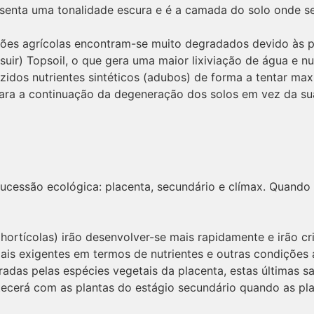
esenta uma tonalidade escura e é a camada do solo onde se
ções agrícolas encontram-se muito degradados devido às p
) Topsoil, o que gera uma maior lixiviação de água e nutr
zidos nutrientes sintéticos (adubos) de forma a tentar ma
ara a continuação da degeneração dos solos em vez da su
 sucessão ecológica: placenta, secundário e clímax. Quand
hortícolas) irão desenvolver-se mais rapidamente e irão cr
mais exigentes em termos de nutrientes e outras condições 
radas pelas espécies vegetais da placenta, estas últimas s
tecerá com as plantas do estágio secundário quando as pla