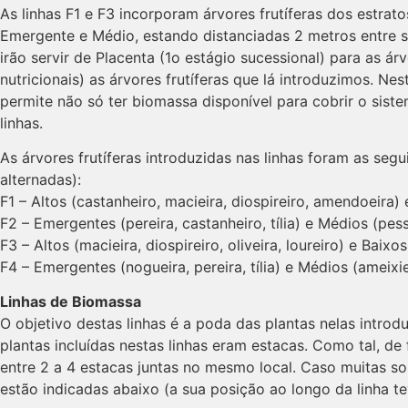
As linhas F1 e F3 incorporam árvores frutíferas dos estrato
Emergente e Médio, estando distanciadas 2 metros entre si.
irão servir de Placenta (1o estágio sucessional) para as ár
nutricionais) as árvores frutíferas que lá introduzimos. 
permite não só ter biomassa disponível para cobrir o sist
linhas.
As árvores frutíferas introduzidas nas linhas foram as seg
alternadas):
F1 – Altos (castanheiro, macieira, diospireiro, amendoeira)
F2 – Emergentes (pereira, castanheiro, tília) e Médios (pes
F3 – Altos (macieira, diospireiro, oliveira, loureiro) e Bai
F4 – Emergentes (nogueira, pereira, tília) e Médios (ameixiei
Linhas de Biomassa
O objetivo destas linhas é a poda das plantas nelas introd
plantas incluídas nestas linhas eram estacas. Como tal, 
entre 2 a 4 estacas juntas no mesmo local. Caso muitas s
estão indicadas abaixo (a sua posição ao longo da linha te