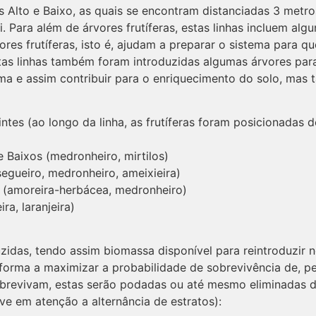
s Alto e Baixo, as quais se encontram distanciadas 3 metros 
 Para além de árvores frutíferas, estas linhas incluem alg
vores frutíferas, isto é, ajudam a preparar o sistema para 
Nestas linhas também foram introduzidas algumas árvores p
ema e assim contribuir para o enriquecimento do solo, mas
uintes (ao longo da linha, as frutíferas foram posicionadas
 e Baixos (medronheiro, mirtilos)
segueiro, medronheiro, ameixieira)
xos (amoreira-herbácea, medronheiro)
ra, laranjeira)
uzidas, tendo assim biomassa disponível para reintroduzir 
de forma a maximizar a probabilidade de sobrevivência de,
obrevivam, estas serão podadas ou até mesmo eliminadas do
ve em atenção a alternância de estratos):